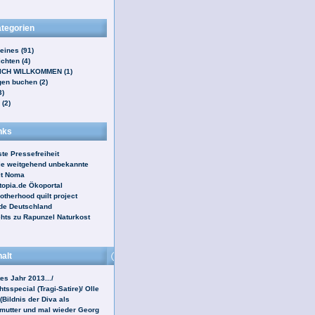
tegorien
eines (91)
chten (4)
ICH WILLKOMMEN (1)
en buchen (2)
3)
(2)
nks
te Pressefreiheit
ie weitgehend unbekannte
it Noma
opia.de Ökoportal
otherhood quilt project
ade Deutschland
ehts zu Rapunzel Naturkost
halt
es Jahr 2013.../
tsspecial (Tragi-Satire)/ Olle
(Bildnis der Diva als
mutter und mal wieder Georg