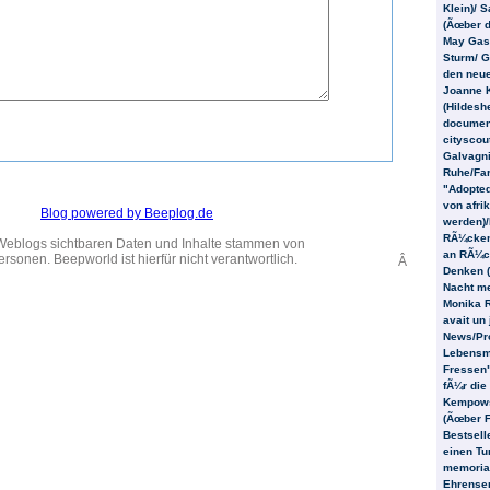
Klein)/ S
(Ãœber d
May Gask
Sturm/ G
den neu
Joanne K
(Hildesh
document
cityscou
Galvagni
Ruhe/Far
"Adopted
von afri
Blog powered by Beeplog.de
werden)
RÃ¼cken
Weblogs sichtbaren Daten und Inhalte stammen von
an RÃ¼ck
ersonen. Beepworld ist hierfür nicht verantwortlich.
Â
Denken (
Nacht m
Monika Ri
avait un
News/Pr
Lebensm
Fressen"
fÃ¼r die
Kempowsk
(Ãœber F
Bestselle
einen Tu
memoria
Ehrensen