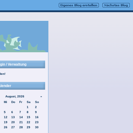
gin / Verwaltung
den!
lender
August, 2026
»
Mi
Do
Fr
Sa
So
1
2
5
6
7
8
9
12
13
14
15
16
19
20
21
22
23
26
27
28
29
30