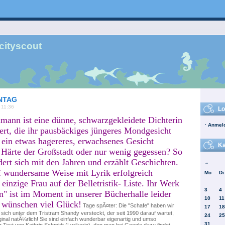
cityscout
NTAG
 11:36
Lo
ann ist eine dünne, schwarzgekleidete Dichterin
·
Anmel
ert, die ihr pausbäckiges jüngeres Mondgesicht
ein etwas hagereres, erwachsenes Gesicht
Ka
- Härte der Großstadt oder nur wenig gegessen? So
dert sich mit den Jahren und erzählt Geschichten.
«
f wundersame Weise mit Lyrik erfolgreich
Mo
Di
inzige Frau auf der Belletristik- Liste. Ihr Werk
3
4
" ist im Moment in unserer Bücherhalle leider
10
11
 wünschen viel Glück!
Tage spÃ¤ter: Die "Schafe" haben wir
17
18
 sich unter dem Tristram Shandy versteckt, der seit 1990 darauf wartet,
24
25
inal natÃ¼rlich! Sie sind einfach wunderbar eigenartig und umso
31