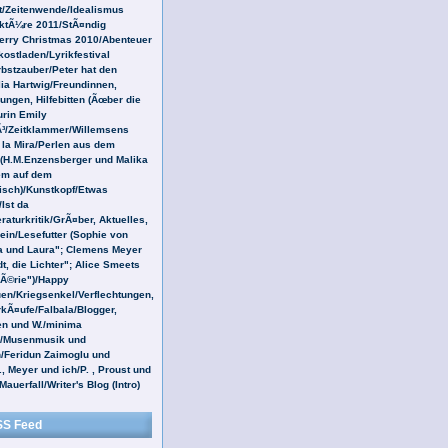
t/Zeitenwende/Idealismus
ktÃ¼re 2011/StÃ¤ndig
rry Christmas 2010/Abenteuer
kostladen/Lyrikfestival
bstzauber/Peter hat den
lia Hartwig/Freundinnen,
ngen, Hilfebitten (Ãœber die
rin Emily
Ã³/Zeitklammer/Willemsens
 la Mira/Perlen aus dem
(H.M.Enzensberger und Malika
m auf dem
isch)/Kunstkopf/Etwas
Ist da
raturkritik/GrÃ¤ber, Aktuelles,
ein/Lesefutter (Sophie von
a und Laura"; Clemens Meyer
t, die Lichter"; Alice Smeets
hÃ©rie")/Happy
en/Kriegsenkel/Verflechtungen,
Ã¤ufe/Falbala/Blogger,
n und W./minima
a/Musenmusik und
Feridun Zaimoglu und
., Meyer und ich/P. , Proust und
auerfall/Writer's Blog (Intro)
S Feed