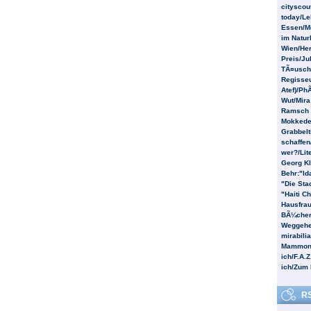
cityscou
today/Le
Essen/Me
im Natur
Wien/Her
Preis/Ju
TÃ¤uschu
Regisseu
Atef)/Ph
Wut/Mira
Ramsch 
Mokkede
Grabbelt
schaffen/
wer?/Lite
Georg Kl
Behr:"Id
"Die Stad
"Haiti C
Hausfrau
BÃ¼cherk
Weggehe
mirabili
Mammon/
ich/F.A.Z
ich/Zum M
RS