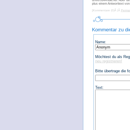
unverstÃ¤ndlicher. Aber de
plus einem Antworttext von
[Kommentare (0)Â |Â
Permal
Kommentar zu die
Name:
Möchtest du als Regi
neu registrieren!
Bitte übertrage die 
Text: