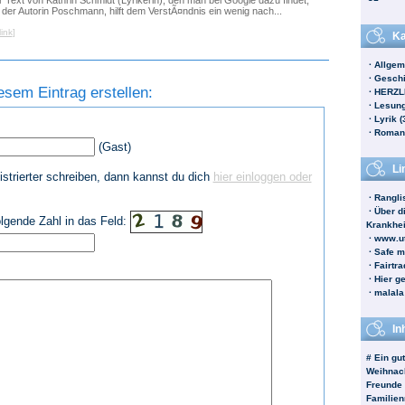
r Text von Kathrin Schmidt (Lyrikerin), den man bei Google dazu findet,
 der Autorin Poschmann, hilft dem VerstÃ¤ndnis ein wenig nach...
ink
]
Ka
·
Allgem
·
Geschi
sem Eintrag erstellen:
·
HERZL
·
Lesung
·
Lyrik (
·
Roman 
(Gast)
Li
strierter schreiben, dann kannst du dich
hier einloggen oder
·
Ranglis
·
Über d
folgende Zahl in das Feld:
Krankhe
·
www.ut
·
Safe m
·
Fairtr
·
Hier g
·
malala
In
# Ein gut
Weihnach
Freunde 
Familien