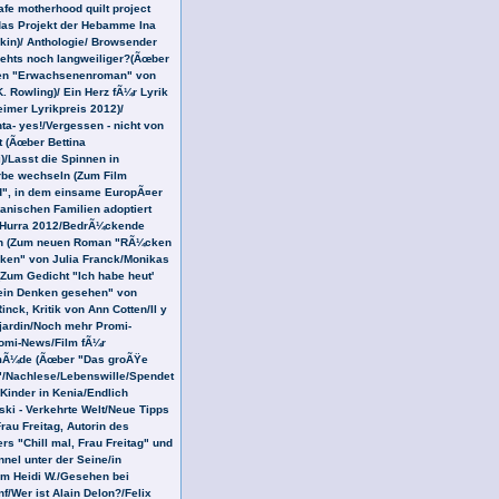
afe motherhood quilt project
as Projekt der Hebamme Ina
in)/ Anthologie/ Browsender
ehts noch langweiliger?(Ãœber
en "Erwachsenenroman" von
. Rowling)/ Ein Herz fÃ¼r Lyrik
eimer Lyrikpreis 2012)/
a- yes!/Vergessen - nicht von
t (Ãœber Bettina
)/Lasst die Spinnen in
be wechseln (Zum Film
", in dem einsame EuropÃ¤er
kanischen Familien adoptiert
/Hurra 2012/BedrÃ¼ckende
 (Zum neuen Roman "RÃ¼cken
en" von Julia Franck/Monikas
Zum Gedicht "Ich habe heut'
ein Denken gesehen" von
nck, Kritik von Ann Cotten/Il y
 jardin/Noch mehr Promi-
omi-News/Film fÃ¼r
Ã¼de (Ãœber "Das groÃŸe
/Nachlese/Lebenswille/Spendet
 Kinder in Kenia/Endlich
i - Verkehrte Welt/Neue Tipps
rau Freitag, Autorin des
rs "Chill mal, Frau Freitag" und
nnel unter der Seine/in
m Heidi W./Gesehen bei
f/Wer ist Alain Delon?/Felix