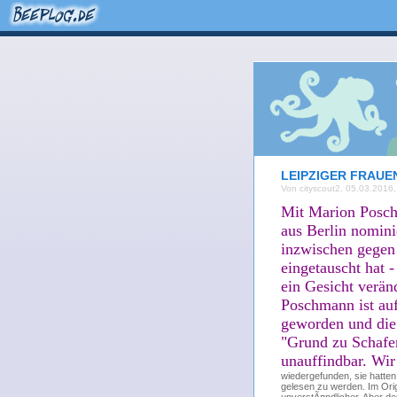
LEIPZIGER FRAUE
Von cityscout2, 05.03.2016,
Mit Marion Poschm
aus Berlin nomini
inzwischen gegen 
eingetauscht hat 
ein Gesicht verän
Poschmann ist au
geworden und die e
"Grund zu Schafen
unauffindbar. Wir
wiedergefunden, sie hatten
gelesen zu werden. Im Orig