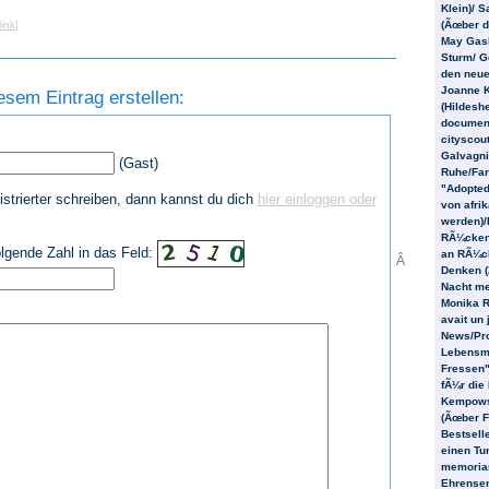
Klein)/ S
ink
]
(Ãœber d
May Gask
Sturm/ G
den neu
Joanne K
sem Eintrag erstellen:
(Hildesh
document
cityscou
Galvagni
(Gast)
Ruhe/Far
"Adopted
strierter schreiben, dann kannst du dich
hier einloggen oder
von afri
werden)
RÃ¼cken
folgende Zahl in das Feld:
an RÃ¼ck
Â
Denken (
Nacht me
Monika Ri
avait un
News/Pro
Lebensm
Fressen"
fÃ¼r die 
Kempowsk
(Ãœber F
Bestselle
einen Tun
memoriam
Ehrensen