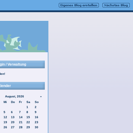
gin / Verwaltung
en!
lender
August, 2026
»
Mi
Do
Fr
Sa
So
1
2
5
6
7
8
9
12
13
14
15
16
19
20
21
22
23
26
27
28
29
30