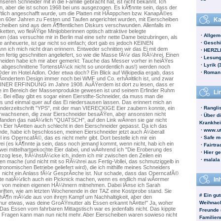
eren Schneider mit in die Familie gebracht hat, ist nicht bekannt. Ich
, aber die ist schon 1968 bei uns ausgezogen. Es kÃ¶nnte sein, dass der
tlich angeschafft wurde, um die Platten mit HÃ¤ppchen bzw. KanapÃ©es
den 60er Jahren zu Festen und Taufen angerichtet wurden, mit Eierscheiben
Ka
cheiben sind aus dem Ã¶ffentlichen Diskurs verschwunden. Allenfalls im
tten, wo fleiÃŸige Minijobberinnen optisch attraktive belegte
·
Allgem
en (das versuchte mir in Berlin mal eine sehr nette Dame beizubringen, als
te anheuerte, ist gar nicht so einfach; dort gab es jedoch KEINEN
·
Geschi
ann ich mich nicht dran erinnern. Entweder schnitten wir das Ei mit dem
·
HERZL
n fertig geschnitten angeliefert, so wie die Masse fÃ¼r das RÃ¼hrei. Einen
·
Lesung
hneiden habe ich mir aber gemerkt: Tauche das Messer vorher in heiÃŸes
·
Lyrik (
s abgeschnittene TortenstÃ¼ck nicht so unordentlich aus!) werden noch
Oder im Hotel Adlon. Oder etwa doch? Ein Blick auf Wikipedia ergab, dass
·
Roman 
rÃ¤ndertem Design immer noch bei WMF und Co. erhÃ¤ltlich ist, und zwar
R ERFINDUNG im Jahre 1908. AuÃŸerdem ist dort zu lesen, dass er
lge im Bereich der Massenprodukte gewesen ist und seinem Erfinder Ruhm
Li
. Bei eBay gibt es sogar einen Eierstifte-Schneider, da muss man die
 und einmal quer auf das Ei niedersausen lassen. Das erinnert mich an
nderzeitschrift "YPS", mit der man VIERECKIGE Eier zaubern konnte, ein
·
Ranglis
Erwachsenen, die zwar Eierschneider besaÃŸen, aber ansonsten nicht
·
Über d
 fanden das natÃ¼rlich "QUATSCH", auf den Link wÃ¤ren sie gar nicht
Krankhe
Eier hÃ¤tten auch schlecht in den Eierschneider gepasst. Da ich das
·
www.ut
finde, habe ich beschlossen, meinen Eierschneider jetzt auch Ã¼berall
ins OperncafÃ©, das es nicht mehr gibt. Dort bestelle ich mir ein
·
Safe mo
 (es kÃ¶nnte ja sein, dass noch jemand kommt, wenn nicht, hab ich ein
·
Fairtr
zwei mittelhartgekochte Eier dabei, und wÃ¤hrend ich "Die Eroberung des
·
Hier ge
zog lese, frÃ¼hstÃ¼cke ich, indem ich mir zwischen den Zeilen ein
·
malala
en mache (und nicht mit so RÃ¼hrei aus Fertig-Vollei, das schmutziggelb in
tronomischen Betriebe geliefert wird), die ich mithilfe meines Schneiders
s nicht ein Anlass fÃ¼r GesprÃ¤che ist. Nur schade, dass das OperncafÃ©
nte natÃ¼rlich auch ein Picknick machen, wenn es endlich mal wÃ¤rmer
Inh
r von meinen eigenen HÃ¼hnern mitnehmen. Dabei lÃ¤se ich Sarah
iften, wie am letzten Wochenende in der TAZ eine Kostprobe stand. Sie
# Ein gut
chÃ¶n mÃ¼de aus von ihrem Kampf um Nachhaltigkeit, aber den
s nur etwas, was deine GroÃŸmutter als Essen erkannt hÃ¤tte!" Ja, woher
Weihnacht
 Das Essen vom fahrbaren Mittagstisch war es jedenfalls nicht. Das kippte
Freunde (
 Fragen kann man nun nicht mehr. Aber Eierscheiben waren sowieso nicht
Familien