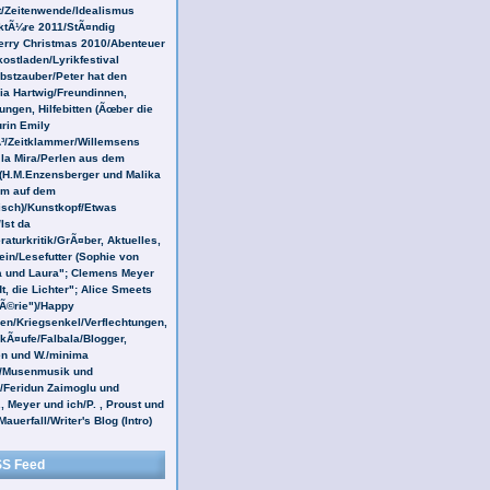
t/Zeitenwende/Idealismus
ktÃ¼re 2011/StÃ¤ndig
rry Christmas 2010/Abenteuer
ostladen/Lyrikfestival
bstzauber/Peter hat den
lia Hartwig/Freundinnen,
ngen, Hilfebitten (Ãœber die
rin Emily
Ã³/Zeitklammer/Willemsens
 la Mira/Perlen aus dem
H.M.Enzensberger und Malika
m auf dem
isch)/Kunstkopf/Etwas
Ist da
raturkritik/GrÃ¤ber, Aktuelles,
ein/Lesefutter (Sophie von
a und Laura"; Clemens Meyer
t, die Lichter"; Alice Smeets
hÃ©rie")/Happy
en/Kriegsenkel/Verflechtungen,
Ã¤ufe/Falbala/Blogger,
n und W./minima
a/Musenmusik und
Feridun Zaimoglu und
., Meyer und ich/P. , Proust und
auerfall/Writer's Blog (Intro)
S Feed