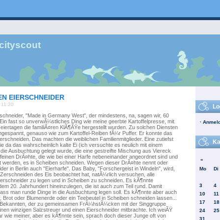
cityscout
EN EIERSCHNEIDER
 11:20
Lo
erschneider, "Made in Germany West", der mindestens, na, sagen wir, 60
Ein fast so unverwÃ¼stliches Ding wie meine geerbte Kartoffelpresse, mit
·
Anmeld
iertagen die familiÃ¤ren KlÃ¶ÃŸe hergestellt wurden. Zu solchen Diensten
gespannt, genauso wie zum Kartoffel-Reiben fÃ¼r Puffer. Er konnte das
erschneiden. Das machten die weiblichen Familienmitglieder. Eine zutiefst
Ka
e da das wahrscheinlich kalte Ei (ich versuchte es neulich mit einem
n die Ausbuchtung gelegt wurde, die eine gestreifte Mischung aus Viereck
 feinen DrÃ¤hte, die wie bei einer Harfe nebeneinander angeordnet sind und
«
pt werden, es in Scheiben schneiden. Wegen dieser DrÃ¤hte nennt oder
r in Berlin auch "Eierharfe". Das Baby, "Forschergeist in Windeln", wird,
Mo
Di
Zerschneiden des Eis beobachtet hat, natÃ¼rlich versuchen, alle
ierschneider zu legen und in Scheiben zu schneiden. Es kÃ¶nnte
3
4
dem 20. Jahrhundert hineinzulegen, die ist auch zum Teil rund. Damit
dass man runde Dinge in die Ausbuchtung legen soll. Es kÃ¶nnte aber auch
10
11
r, Brot oder Blumenerde oder ein Teebeutel in Scheiben schneiden lassen...
17
18
n Bekannten, der zu gemeinsamen FrÃ¼hstÃ¼cken mit der Singgruppe
inen winzigen Salzstreuer und einen Eierschneider mitbrachte. Ich weiÃŸ
24
25
war wie meiner, aber es kÃ¶nnte sein, sprach doch dieser Junge oft von
31