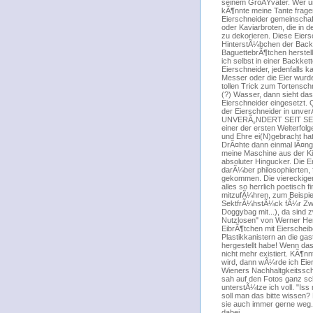
seinem GroÃŸvater. Wer uns
kÃ¶nnte meine Tante fragen
Eierschneider gemeinschaf
oder Kaviarbroten, die in 
zu dekorieren. Diese Eiers
HinterstÃ¼bchen der Backke
BaguettebrÃ¶tchen herstell
ich selbst in einer Backket
Eierschneider, jedenfalls k
Messer oder die Eier wurde
tollen Trick zum Tortensc
(?) Wasser, dann sieht da
Eierschneider eingesetzt. 
der Eierschneider in unve
UNVERÃ„NDERT SEIT SEINE
einer der ersten Welterfo
und Ehre ei(N)gebracht hat
DrÃ¤hte dann einmal lÃ¤ngs
meine Maschine aus der Ki
absoluter Hingucker. Die 
darÃ¼ber philosophierten,
gekommen. Die viereckigen 
alles so herrlich poetisch 
mitzufÃ¼hren, zum Beispiel 
SektfrÃ¼hstÃ¼ck fÃ¼r Zwei
Doggybag mit...), da sind 
Nutzlosen" von Werner Her
EibrÃ¶tchen mit Eierscheib
Plastikkanistern an die gas
hergestellt habe! Wenn da
nicht mehr existiert. KÃ¶n
wird, dann wÃ¼rde ich Eie
Wieners Nachhaltgkeitsschr
sah auf den Fotos ganz s
unterstÃ¼tze ich voll. "Is
soll man das bitte wissen?
sie auch immer gerne weg.
dabei.