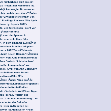
afe motherhood quilt project
as Projekt der Hebamme Ina
in)/ Anthologie/ Browsender
ehts noch langweiliger?(Ãœber
en "Erwachsenenroman" von
. Rowling)/ Ein Herz fÃ¼r Lyrik
eimer Lyrikpreis 2012)/
a- yes!/Vergessen - nicht von
t (Ãœber Bettina
)/Lasst die Spinnen in
be wechseln (Zum Film
", in dem einsame EuropÃ¤er
kanischen Familien adoptiert
/Hurra 2012/BedrÃ¼ckende
 (Zum neuen Roman "RÃ¼cken
en" von Julia Franck/Monikas
Zum Gedicht "Ich habe heut'
in Denken gesehen" von
nck, Kritik von Ann Cotten/Il y
 jardin/Noch mehr Promi-
mi-News/Film fÃ¼r
Ã¼de (Ãœber "Das groÃŸe
/Nachlese/Lebenswille/Spendet
Kinder in Kenia/Endlich
i - Verkehrte Welt/Neue Tipps
rau Freitag, Autorin des
rs "Chill mal, Frau Freitag" und
nel unter der Seine/in
 Heidi W./Gesehen bei
f/Wer ist Alain Delon?/Felix