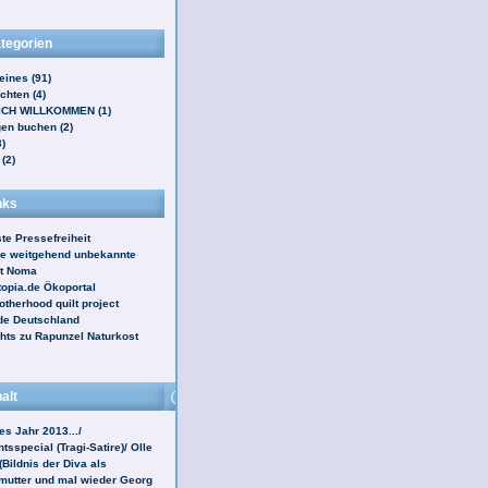
tegorien
eines (91)
chten (4)
ICH WILLKOMMEN (1)
en buchen (2)
3)
(2)
nks
te Pressefreiheit
ie weitgehend unbekannte
it Noma
opia.de Ökoportal
therhood quilt project
ade Deutschland
hts zu Rapunzel Naturkost
alt
es Jahr 2013.../
sspecial (Tragi-Satire)/ Olle
Bildnis der Diva als
mutter und mal wieder Georg