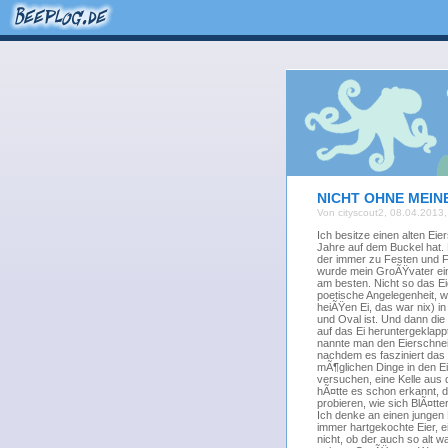
NICHT OHNE MEIN
Von cityscout2, 08.04.2013,
Ich besitze einen alten Ei
Jahre auf dem Buckel hat. 
der immer zu Festen und Fe
wurde mein GroÃŸvater ein
am besten. Nicht so das Ei
poetische Angelegenheit, wi
heiÃŸen Ei, das war nix) i
und Oval ist. Und dann die
auf das Ei heruntergeklap
nannte man den Eierschneide
nachdem es fasziniert das 
mÃ¶glichen Dinge in den E
versuchen, eine Kelle aus 
hÃ¤tte es schon erkannt, 
probieren, wie sich BlÃ¤tte
Ich denke an einen junge
immer hartgekochte Eier, e
nicht, ob der auch so alt 