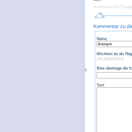
[Kommentare (0)Â |Â
Permal
Kommentar zu die
Name:
Möchtest du als Regi
neu registrieren!
Bitte übertrage die 
Â
Text: