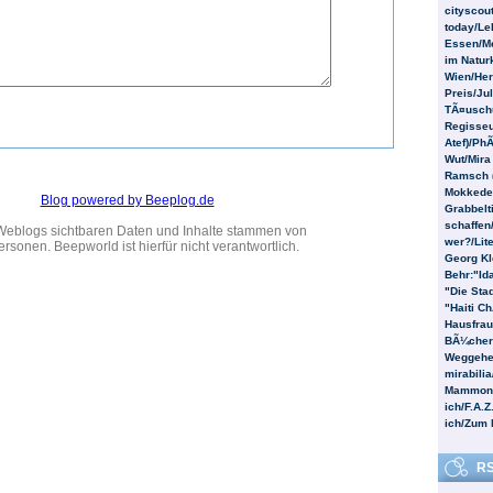
cityscou
today/Le
Essen/Me
im Naturk
Wien/Her
Preis/Ju
TÃ¤uschu
Regisseu
Atef)/Ph
Wut/Mira
Ramsch (
Mokkede
Blog powered by Beeplog.de
Grabbelt
schaffen/
Weblogs sichtbaren Daten und Inhalte stammen von
wer?/Lite
ersonen. Beepworld ist hierfür nicht verantwortlich.
Georg Kl
Behr:"Id
"Die Stad
"Haiti C
Hausfrau
BÃ¼cherk
Weggehe
mirabili
Mammon/
ich/F.A.Z
ich/Zum M
RS